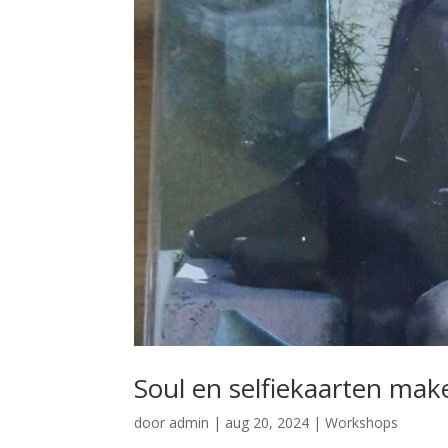
Soul en selfiekaarten mak
door
admin
|
aug 20, 2024
|
Workshops