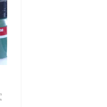
is
en